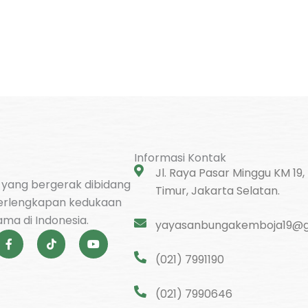
Informasi Kontak
Jl. Raya Pasar Minggu KM 19,
l yang bergerak dibidang
Timur, Jakarta Selatan.
erlengkapan kedukaan
ma di Indonesia.
yayasanbungakemboja19@g
F
T
Y
a
i
o
c
k
u
(021) 7991190
e
t
t
b
o
u
o
k
b
(021) 7990646
o
e