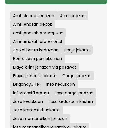
Ambulance Jenazah
Amil jenazah
Amil jenazah depok
amil jenazah perempuan
Amil jenazah profesional
Artikel berita kedukaan
Banjir jakarta
Berita Jasa pemakaman
Biaya kirim jenazah via pesawat
Biaya kremasi Jakarta
Cargo jenazah
Dirgahayu TNI
Info Kedukaan
Informasi Terbaru
Jasa cargo jenazah
Jasa kedukaan
Jasa kedukaan Kristen
Jasa kremasi di Jakarta
Jasa memandikan jenazah
jasa memandikan jenazah di Jakarta