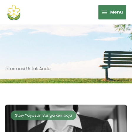
Skip
to
Menu
content
Informasi Untuk Anda
Story Yayasan Bunga Kemboja