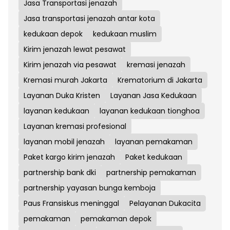
Jasa Transportasi jenazah
Jasa transportasi jenazah antar kota
kedukaan depok
kedukaan muslim
Kirim jenazah lewat pesawat
Kirim jenazah via pesawat
kremasi jenazah
Kremasi murah Jakarta
Krematorium di Jakarta
Layanan Duka Kristen
Layanan Jasa Kedukaan
layanan kedukaan
layanan kedukaan tionghoa
Layanan kremasi profesional
layanan mobil jenazah
layanan pemakaman
Paket kargo kirim jenazah
Paket kedukaan
partnership bank dki
partnership pemakaman
partnership yayasan bunga kemboja
Paus Fransiskus meninggal
Pelayanan Dukacita
pemakaman
pemakaman depok