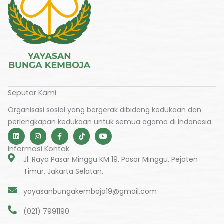
Seputar Kami
Organisasi sosial yang bergerak dibidang kedukaan dan
perlengkapan kedukaan untuk semua agama di Indonesia.
L
I
F
T
Y
i
n
a
i
o
n
s
c
k
u
Informasi Kontak
k
t
e
t
t
e
a
b
o
u
Jl. Raya Pasar Minggu KM 19, Pasar Minggu, Pejaten
d
g
o
k
b
Timur, Jakarta Selatan.
i
r
o
e
n
a
k
m
-
yayasanbungakemboja19@gmail.com
f
(021) 7991190