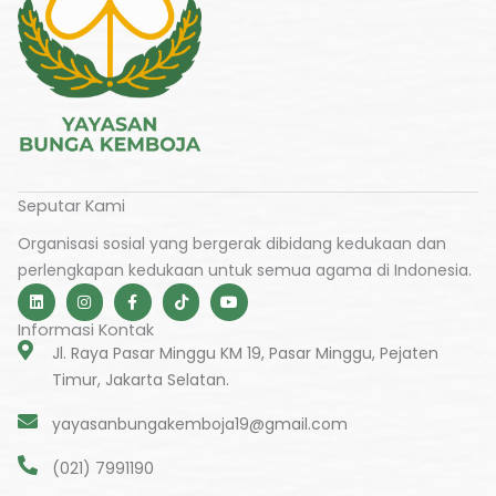
Seputar Kami
Organisasi sosial yang bergerak dibidang kedukaan dan
perlengkapan kedukaan untuk semua agama di Indonesia.
L
I
F
T
Y
i
n
a
i
o
n
s
c
k
u
Informasi Kontak
k
t
e
t
t
e
a
b
o
u
Jl. Raya Pasar Minggu KM 19, Pasar Minggu, Pejaten
d
g
o
k
b
Timur, Jakarta Selatan.
i
r
o
e
n
a
k
m
-
yayasanbungakemboja19@gmail.com
f
(021) 7991190