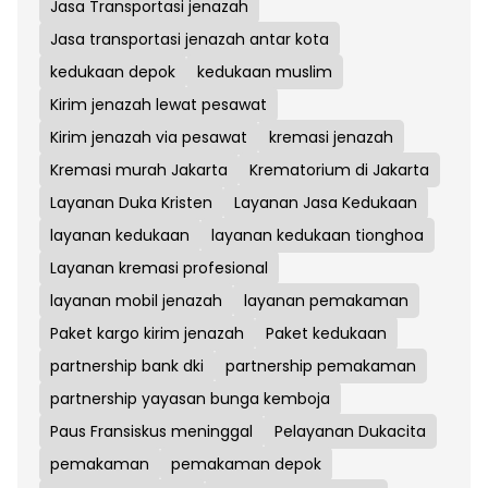
Jasa Transportasi jenazah
Jasa transportasi jenazah antar kota
kedukaan depok
kedukaan muslim
Kirim jenazah lewat pesawat
Kirim jenazah via pesawat
kremasi jenazah
Kremasi murah Jakarta
Krematorium di Jakarta
Layanan Duka Kristen
Layanan Jasa Kedukaan
layanan kedukaan
layanan kedukaan tionghoa
Layanan kremasi profesional
layanan mobil jenazah
layanan pemakaman
Paket kargo kirim jenazah
Paket kedukaan
partnership bank dki
partnership pemakaman
partnership yayasan bunga kemboja
Paus Fransiskus meninggal
Pelayanan Dukacita
pemakaman
pemakaman depok