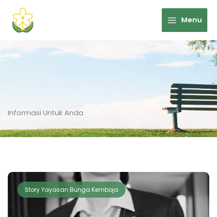
Skip
to
Menu
content
Informasi Untuk Anda
Story Yayasan Bunga Kemboja