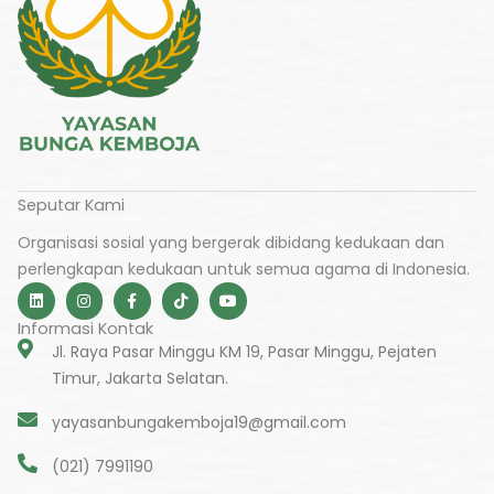
Seputar Kami
Organisasi sosial yang bergerak dibidang kedukaan dan
perlengkapan kedukaan untuk semua agama di Indonesia.
L
I
F
T
Y
i
n
a
i
o
n
s
c
k
u
Informasi Kontak
k
t
e
t
t
e
a
b
o
u
Jl. Raya Pasar Minggu KM 19, Pasar Minggu, Pejaten
d
g
o
k
b
Timur, Jakarta Selatan.
i
r
o
e
n
a
k
m
-
yayasanbungakemboja19@gmail.com
f
(021) 7991190