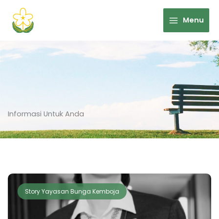
Skip
to
Menu
content
Informasi Untuk Anda
Story Yayasan Bunga Kemboja