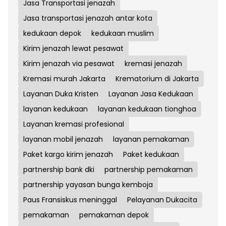
Jasa Transportasi jenazah
Jasa transportasi jenazah antar kota
kedukaan depok
kedukaan muslim
Kirim jenazah lewat pesawat
Kirim jenazah via pesawat
kremasi jenazah
Kremasi murah Jakarta
Krematorium di Jakarta
Layanan Duka Kristen
Layanan Jasa Kedukaan
layanan kedukaan
layanan kedukaan tionghoa
Layanan kremasi profesional
layanan mobil jenazah
layanan pemakaman
Paket kargo kirim jenazah
Paket kedukaan
partnership bank dki
partnership pemakaman
partnership yayasan bunga kemboja
Paus Fransiskus meninggal
Pelayanan Dukacita
pemakaman
pemakaman depok