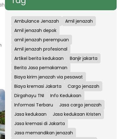
Tag
ah
Ambulance Jenazah
Amil jenazah
Amil jenazah depok
amil jenazah perempuan
n
Amil jenazah profesional
Artikel berita kedukaan
Banjir jakarta
Berita Jasa pemakaman
Biaya kirim jenazah via pesawat
Biaya kremasi Jakarta
Cargo jenazah
Dirgahayu TNI
Info Kedukaan
Informasi Terbaru
Jasa cargo jenazah
Jasa kedukaan
Jasa kedukaan Kristen
Jasa kremasi di Jakarta
Jasa memandikan jenazah