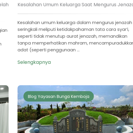
elah
Kesalahan Umum Keluarga Saat Mengurus Jenaz
Kesalahan umum keluarga dalam mengurus jenazah
seringkali meliputi ketidakpahaman tata cara syar’i,
gian
seperti tidak menutup aurat jenazah, memandikan
tanpa memperhatikan mahram, mencampuradukka
h
adat (seperti penggunaan ...
Selengkapnya
Blog Yayasan Bunga Kemboja