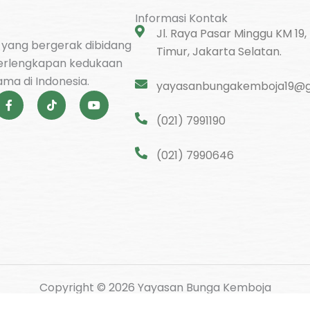
Informasi Kontak
Jl. Raya Pasar Minggu KM 19,
l yang bergerak dibidang
Timur, Jakarta Selatan.
erlengkapan kedukaan
ma di Indonesia.
yayasanbungakemboja19@g
F
T
Y
a
i
o
c
k
u
(021) 7991190
e
t
t
b
o
u
o
k
b
(021) 7990646
o
e
k
-
f
Copyright © 2026 Yayasan Bunga Kemboja