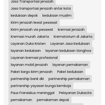
Jasa Transportasi jenazah
Jasa transportasi jenazah antar kota
kedukaan depok
kedukaan muslim
Kirim jenazah lewat pesawat
Kirim jenazah via pesawat
kremasi jenazah
Kremasi murah Jakarta
Krematorium di Jakarta
Layanan Duka Kristen
Layanan Jasa Kedukaan
layanan kedukaan
layanan kedukaan tionghoa
Layanan kremasi profesional
layanan mobil jenazah
layanan pemakaman
Paket kargo kirim jenazah
Paket kedukaan
partnership bank dki
partnership pemakaman
partnership yayasan bunga kemboja
Paus Fransiskus meninggal
Pelayanan Dukacita
pemakaman
pemakaman depok