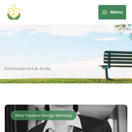
Skip
to
Menu
content
Informasi Untuk Anda
Story Yayasan Bunga Kemboja