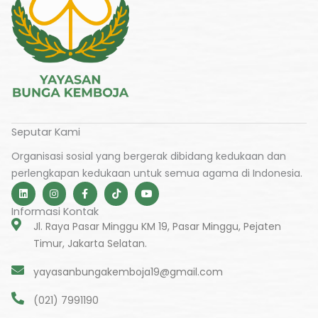
Seputar Kami
Organisasi sosial yang bergerak dibidang kedukaan dan
perlengkapan kedukaan untuk semua agama di Indonesia.
L
I
F
T
Y
i
n
a
i
o
n
s
c
k
u
Informasi Kontak
k
t
e
t
t
e
a
b
o
u
Jl. Raya Pasar Minggu KM 19, Pasar Minggu, Pejaten
d
g
o
k
b
Timur, Jakarta Selatan.
i
r
o
e
n
a
k
m
-
yayasanbungakemboja19@gmail.com
f
(021) 7991190