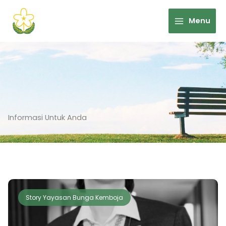
Skip
to
Menu
content
Informasi Untuk Anda
Story Yayasan Bunga Kemboja