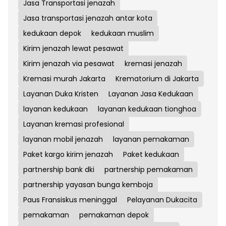
Jasa Transportasi jenazah
Jasa transportasi jenazah antar kota
kedukaan depok
kedukaan muslim
Kirim jenazah lewat pesawat
Kirim jenazah via pesawat
kremasi jenazah
Kremasi murah Jakarta
Krematorium di Jakarta
Layanan Duka Kristen
Layanan Jasa Kedukaan
layanan kedukaan
layanan kedukaan tionghoa
Layanan kremasi profesional
layanan mobil jenazah
layanan pemakaman
Paket kargo kirim jenazah
Paket kedukaan
partnership bank dki
partnership pemakaman
partnership yayasan bunga kemboja
Paus Fransiskus meninggal
Pelayanan Dukacita
pemakaman
pemakaman depok