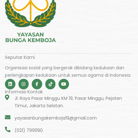
Seputar Kami
Organisasi sosial yang bergerak dibidang kedukaan dan
perlengkapan kedukaan untuk semua agama di Indonesia.
L
I
F
T
Y
i
n
a
i
o
n
s
c
k
u
Informasi Kontak
k
t
e
t
t
e
a
b
o
u
Jl. Raya Pasar Minggu KM 19, Pasar Minggu, Pejaten
d
g
o
k
b
Timur, Jakarta Selatan.
i
r
o
e
n
a
k
m
-
yayasanbungakemboja19@gmail.com
f
(021) 7991190