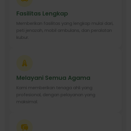
Fasilitas Lengkap
Memberikan fasilitas yang lengkap mulai dari,
peti jenazah, mobil ambulans, dan peralatan
kubur.
Melayani Semua Agama
Kami memberikan tenaga ahli yang
profesional, dengan pelayanan yang
maksimal.