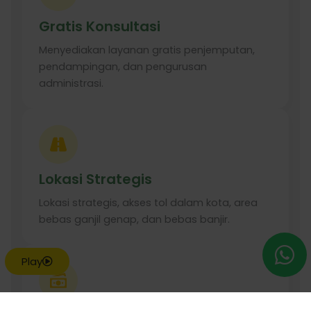
Gratis Konsultasi
Menyediakan layanan gratis penjemputan,
pendampingan, dan pengurusan
administrasi.
Lokasi Strategis
Lokasi strategis, akses tol dalam kota, area
bebas ganjil genap, dan bebas banjir.
Play