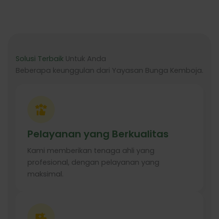
Solusi Terbaik
Untuk Anda
Beberapa keunggulan dari Yayasan Bunga Kemboja.
Pelayanan yang Berkualitas
Kami memberikan tenaga ahli yang
profesional, dengan pelayanan yang
maksimal.