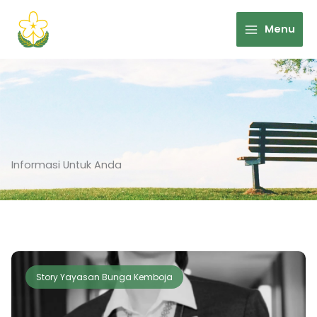
Skip
to
Menu
content
Informasi Untuk Anda
Story Yayasan Bunga Kemboja