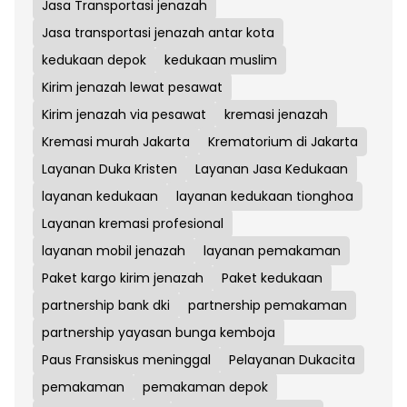
Jasa Transportasi jenazah
Jasa transportasi jenazah antar kota
kedukaan depok
kedukaan muslim
Kirim jenazah lewat pesawat
Kirim jenazah via pesawat
kremasi jenazah
Kremasi murah Jakarta
Krematorium di Jakarta
Layanan Duka Kristen
Layanan Jasa Kedukaan
layanan kedukaan
layanan kedukaan tionghoa
Layanan kremasi profesional
layanan mobil jenazah
layanan pemakaman
Paket kargo kirim jenazah
Paket kedukaan
partnership bank dki
partnership pemakaman
partnership yayasan bunga kemboja
Paus Fransiskus meninggal
Pelayanan Dukacita
pemakaman
pemakaman depok