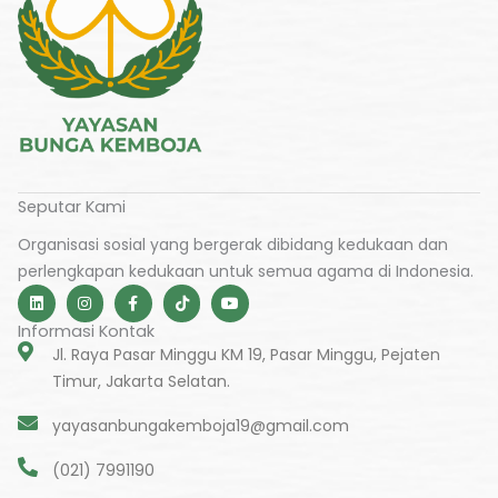
Seputar Kami
Organisasi sosial yang bergerak dibidang kedukaan dan
perlengkapan kedukaan untuk semua agama di Indonesia.
L
I
F
T
Y
i
n
a
i
o
n
s
c
k
u
Informasi Kontak
k
t
e
t
t
e
a
b
o
u
Jl. Raya Pasar Minggu KM 19, Pasar Minggu, Pejaten
d
g
o
k
b
Timur, Jakarta Selatan.
i
r
o
e
n
a
k
m
-
yayasanbungakemboja19@gmail.com
f
(021) 7991190