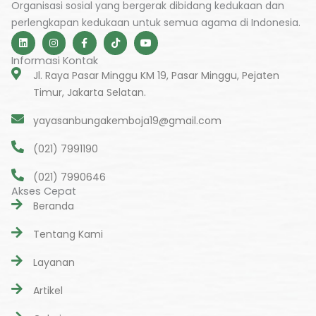
Organisasi sosial yang bergerak dibidang kedukaan dan
perlengkapan kedukaan untuk semua agama di Indonesia.
L
I
F
T
Y
i
n
a
i
o
n
s
c
k
u
Informasi Kontak
k
t
e
t
t
e
a
b
o
u
Jl. Raya Pasar Minggu KM 19, Pasar Minggu, Pejaten
d
g
o
k
b
Timur, Jakarta Selatan.
i
r
o
e
n
a
k
m
-
yayasanbungakemboja19@gmail.com
f
(021) 7991190
(021) 7990646
Akses Cepat
Beranda
Tentang Kami
Layanan
Artikel