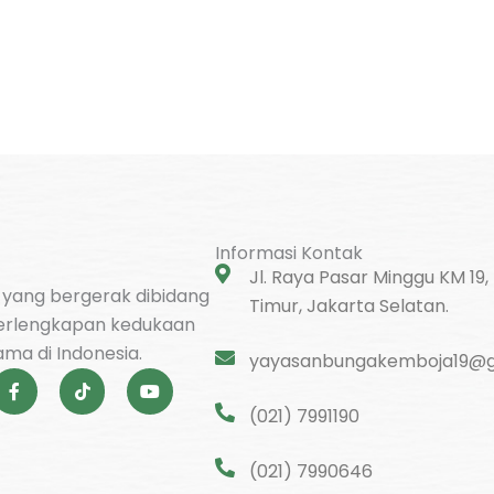
Informasi Kontak
Jl. Raya Pasar Minggu KM 19,
l yang bergerak dibidang
Timur, Jakarta Selatan.
erlengkapan kedukaan
ma di Indonesia.
yayasanbungakemboja19@g
F
T
Y
a
i
o
c
k
u
(021) 7991190
e
t
t
b
o
u
o
k
b
(021) 7990646
o
e