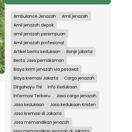
Ambulance Jenazah
Amil jenazah
Amil jenazah depok
amil jenazah perempuan
Amil jenazah profesional
Artikel berita kedukaan
Banjir jakarta
Berita Jasa pemakaman
Biaya kirim jenazah via pesawat
Biaya kremasi Jakarta
Cargo jenazah
Dirgahayu TNI
Info Kedukaan
Informasi Terbaru
Jasa cargo jenazah
Jasa kedukaan
Jasa kedukaan Kristen
Jasa kremasi di Jakarta
Jasa memandikan jenazah
jasa memandikan jenazah di Jakarta