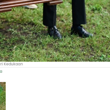
ri Kedukaan
ja