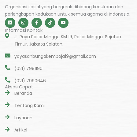
Organisasi sosial yang bergerak dibidang kedukaan dan
perlengkapan kedukaan untuk semua agama di Indonesia.
L
I
F
T
Y
i
n
a
i
o
n
s
c
k
u
Informasi Kontak
k
t
e
t
t
e
a
b
o
u
Jl. Raya Pasar Minggu KM 19, Pasar Minggu, Pejaten
d
g
o
k
b
Timur, Jakarta Selatan.
i
r
o
e
n
a
k
m
-
yayasanbungakemboja19@gmail.com
f
(021) 7991190
(021) 7990646
Akses Cepat
Beranda
Tentang Kami
Layanan
Artikel