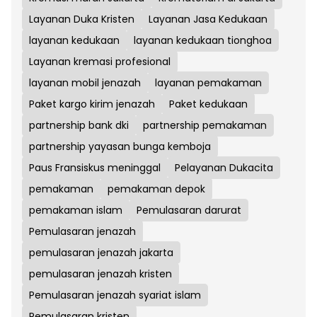
Layanan Duka Kristen
Layanan Jasa Kedukaan
layanan kedukaan
layanan kedukaan tionghoa
Layanan kremasi profesional
layanan mobil jenazah
layanan pemakaman
Paket kargo kirim jenazah
Paket kedukaan
partnership bank dki
partnership pemakaman
partnership yayasan bunga kemboja
Paus Fransiskus meninggal
Pelayanan Dukacita
pemakaman
pemakaman depok
pemakaman islam
Pemulasaran darurat
Pemulasaran jenazah
pemulasaran jenazah jakarta
pemulasaran jenazah kristen
Pemulasaran jenazah syariat islam
Pemulasaran kristen