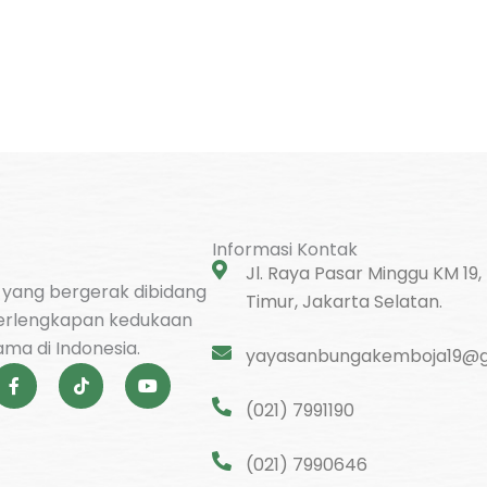
Informasi Kontak
Jl. Raya Pasar Minggu KM 19,
l yang bergerak dibidang
Timur, Jakarta Selatan.
erlengkapan kedukaan
ma di Indonesia.
yayasanbungakemboja19@g
F
T
Y
a
i
o
c
k
u
(021) 7991190
e
t
t
b
o
u
o
k
b
(021) 7990646
o
e