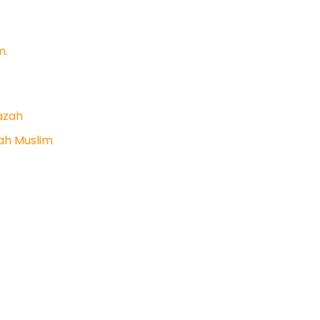
m.
azah
ah Muslim