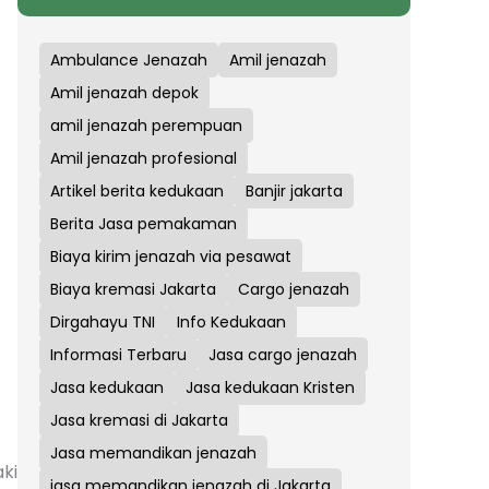
Ambulance Jenazah
Amil jenazah
Amil jenazah depok
amil jenazah perempuan
Amil jenazah profesional
Artikel berita kedukaan
Banjir jakarta
Berita Jasa pemakaman
Biaya kirim jenazah via pesawat
Biaya kremasi Jakarta
Cargo jenazah
Dirgahayu TNI
Info Kedukaan
Informasi Terbaru
Jasa cargo jenazah
Jasa kedukaan
Jasa kedukaan Kristen
Jasa kremasi di Jakarta
Jasa memandikan jenazah
ki
jasa memandikan jenazah di Jakarta